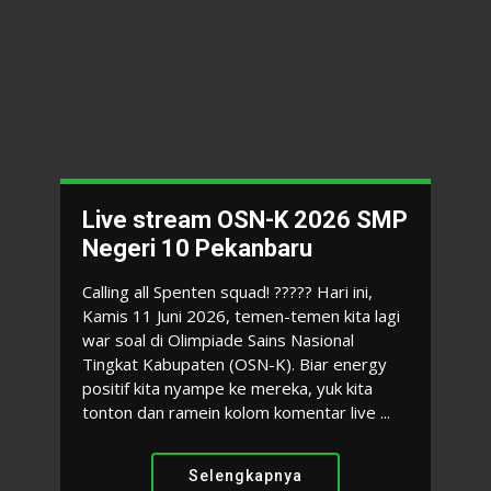
Live stream OSN-K 2026 SMP
Negeri 10 Pekanbaru
Calling all Spenten squad! ????? Hari ini,
Kamis 11 Juni 2026, temen-temen kita lagi
war soal di Olimpiade Sains Nasional
Tingkat Kabupaten (OSN-K). Biar energy
PENGUMUMAN KELULUSAN
positif kita nyampe ke mereka, yuk kita
tonton dan ramein kolom komentar live ...
SISWA KELAS IX TAHUN
PELAJARAN 2025/2026
Selengkapnya
Assalamualaikum wr.wb Selamat sore